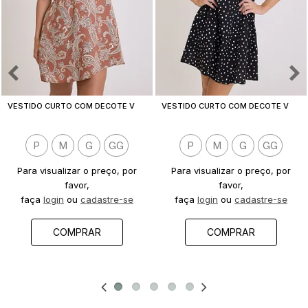
V
ESTIDO CURTO COM DECOTE V MEL ESTAMPA PAISLEY
V
ESTIDO CURTO COM DECOTE V MEL ESTAMPA POA
P
M
G
GG
P
M
G
GG
Para visualizar o preço, por
Para visualizar o preço, por
favor,
favor,
faça
login
ou
cadastre-se
faça
login
ou
cadastre-se
COMPRAR
COMPRAR