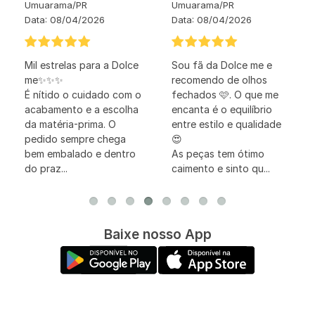
Umuarama
/
PR
Umuarama
/
PR
Data:
08/04/2026
Data:
08/04/2026
Mil estrelas para a Dolce
Sou fã da Dolce me e
me✨✨✨
recomendo de olhos
É nítido o cuidado com o
fechados 🩷. O que me
acabamento e a escolha
encanta é o equilíbrio
da matéria-prima. O
entre estilo e qualidade
pedido sempre chega
😍
bem embalado e dentro
As peças tem ótimo
do praz...
caimento e sinto qu...
Baixe nosso App