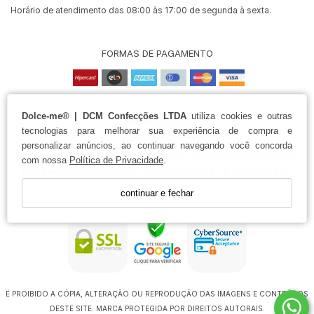
Horário de atendimento das 08:00 às 17:00 de segunda à sexta.
FORMAS DE PAGAMENTO
Dolce-me® | DCM Confecções LTDA
utiliza cookies e outras
tecnologias para melhorar sua experiência de compra e
personalizar anúncios, ao continuar navegando você concorda
DOLCE-ME® | DCM CONFECÇÕES LTDA - CNPJ: 30.748.411/0001-20
com nossa
Política de Privacidade
.
RUA SÃO SEBASTIÃO, Nº 96 ITOUPAVA NORTE - BLUMENAU SC -
BRASIL
continuar e fechar
Certificados
É PROIBIDO A CÓPIA, ALTERAÇÃO OU REPRODUÇÃO DAS IMAGENS E CONTEÚDOS
DESTE SITE. MARCA PROTEGIDA POR DIREITOS AUTORAIS.