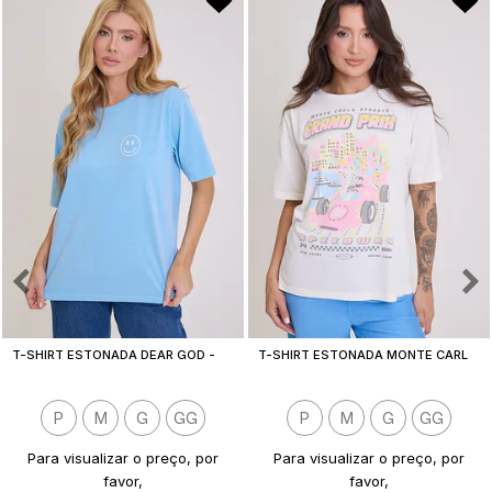
T
-SHIRT ESTONADA DEAR GOD - EST. FRENTE E COSTAS
T
-SHIRT ESTONADA MONTE CARLO F1 OFF WHITE
P
M
G
GG
P
M
G
GG
Para visualizar o preço, por
Para visualizar o preço, por
favor,
favor,