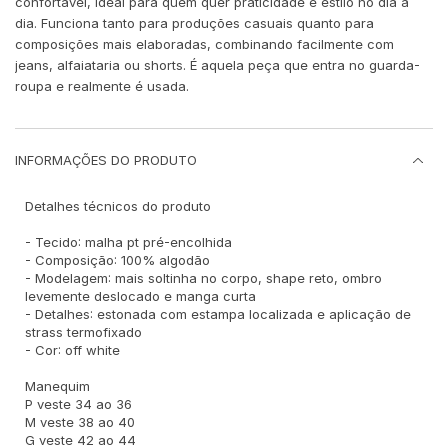
confortável, ideal para quem quer praticidade e estilo no dia a
dia. Funciona tanto para produções casuais quanto para
composições mais elaboradas, combinando facilmente com
jeans, alfaiataria ou shorts. É aquela peça que entra no guarda-
roupa e realmente é usada.
INFORMAÇÕES DO PRODUTO
Detalhes técnicos do produto
- Tecido: malha pt pré-encolhida
- Composição: 100% algodão
- Modelagem: mais soltinha no corpo, shape reto, ombro
levemente deslocado e manga curta
- Detalhes: estonada com estampa localizada e aplicação de
strass termofixado
- Cor: off white
Manequim
P veste 34 ao 36
M veste 38 ao 40
G veste 42 ao 44