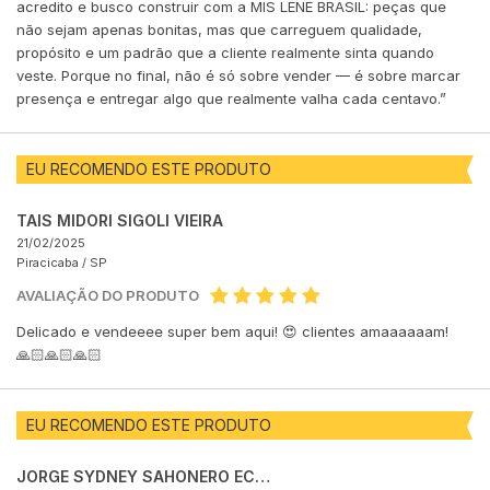
acredito e busco construir com a MIS LENE BRASIL: peças que
não sejam apenas bonitas, mas que carreguem qualidade,
propósito e um padrão que a cliente realmente sinta quando
veste. Porque no final, não é só sobre vender — é sobre marcar
presença e entregar algo que realmente valha cada centavo.”
EU RECOMENDO ESTE PRODUTO
TAIS MIDORI SIGOLI VIEIRA
21/02/2025
Piracicaba /
SP
AVALIAÇÃO DO PRODUTO
Delicado e vendeeee super bem aqui! 😍 clientes amaaaaaam!
🙏🏻🙏🏻🙏🏻
EU RECOMENDO ESTE PRODUTO
JORGE SYDNEY SAHONERO ECHEVERRÍA