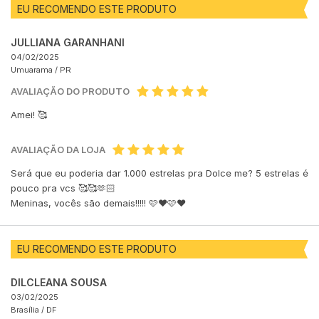
EU RECOMENDO ESTE PRODUTO
JULLIANA GARANHANI
04/02/2025
Umuarama /
PR
AVALIAÇÃO DO PRODUTO
Amei! 🥰
AVALIAÇÃO DA LOJA
Será que eu poderia dar 1.000 estrelas pra Dolce me? 5 estrelas é
pouco pra vcs 🥰🥰🫶🏻
Meninas, vocês são demais!!!!! 🩷♥️🩷♥️
EU RECOMENDO ESTE PRODUTO
DILCLEANA SOUSA
03/02/2025
Brasília /
DF