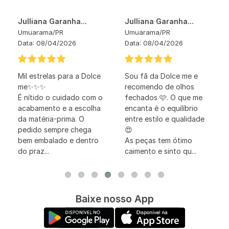
Julliana Garanha...
Julliana Garanha...
Umuarama
/
PR
Umuarama
/
PR
Data:
08/04/2026
Data:
08/04/2026
Mil estrelas para a Dolce
Sou fã da Dolce me e
me✨✨✨
recomendo de olhos
É nítido o cuidado com o
fechados 🩷. O que me
acabamento e a escolha
encanta é o equilíbrio
da matéria-prima. O
entre estilo e qualidade
pedido sempre chega
😍
bem embalado e dentro
As peças tem ótimo
do praz...
caimento e sinto qu...
Baixe nosso App