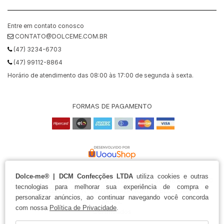
Entre em contato conosco
CONTATO@DOLCEME.COM.BR
(47) 3234-6703
(47) 99112-8864
Horário de atendimento das 08:00 às 17:00 de segunda à sexta.
FORMAS DE PAGAMENTO
Dolce-me® | DCM Confecções LTDA
utiliza cookies e outras
DOLCE-ME® | DCM CONFECÇÕES LTDA - CNPJ: 30.748.411/0001-20
tecnologias para melhorar sua experiência de compra e
RUA SÃO SEBASTIÃO, Nº 96 ITOUPAVA NORTE - BLUMENAU SC -
personalizar anúncios, ao continuar navegando você concorda
BRASIL
com nossa
Política de Privacidade
.
Certificados