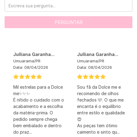
PERGUNTAR
Julliana Garanha...
Julliana Garanha...
Umuarama
/
PR
Umuarama
/
PR
Data:
08/04/2026
Data:
08/04/2026
Mil estrelas para a Dolce
Sou fã da Dolce me e
me✨✨✨
recomendo de olhos
É nítido o cuidado com o
fechados 🩷. O que me
acabamento e a escolha
encanta é o equilíbrio
da matéria-prima. O
entre estilo e qualidade
pedido sempre chega
😍
bem embalado e dentro
As peças tem ótimo
do praz...
caimento e sinto qu...