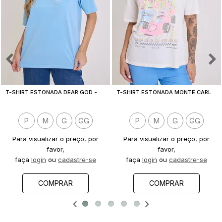
T
-SHIRT ESTONADA DEAR GOD - EST. FRENTE E COSTAS
T
-SHIRT ESTONADA MONTE CARLO F1 OFF WHITE
P
M
G
GG
P
M
G
GG
Para visualizar o preço, por
Para visualizar o preço, por
favor,
favor,
faça
login
ou
cadastre-se
faça
login
ou
cadastre-se
COMPRAR
COMPRAR