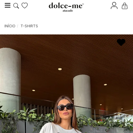
0
INÍCIO
T-SHIRTS