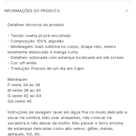
INFORMAÇÕES DO PRODUTO
Detalhes técnicos do produto
- Tecido: malha pt pré-encolhida
- Composição: 100% algodão
- Modelagem: mais soltinha no corpo, shape reto, ombro
levemente deslocado e manga curta
- Detalhes: estonada com estampa localizada em silk screen
- Cor: off white
- Tradução: Preciso de um dia em Capri
Manequim
P veste 34 ao 36
M veste 38 ao 40
G veste 42 ao 44
GG veste 46
Instruções de lavagem: lavar em água fria no modo delicado e
secar na sombra. Não usar alvejantes, não colocar na
secadora e não deixar de molho. Não passar o ferro encima
de estampas delicadas como alto relevo, glitter, metais,
apliques, foil, etc.