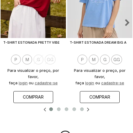
T
-SHIRT ESTONADA PRETTY VIBES VERMELHO CEREJA
T
-SHIRT ESTONADA DREAM BIG AZUL SERENITY
P
M
G
GG
P
M
G
GG
Para visualizar o preço, por
Para visualizar o preço, por
favor,
favor,
faça
login
ou
cadastre-se
faça
login
ou
cadastre-se
COMPRAR
COMPRAR