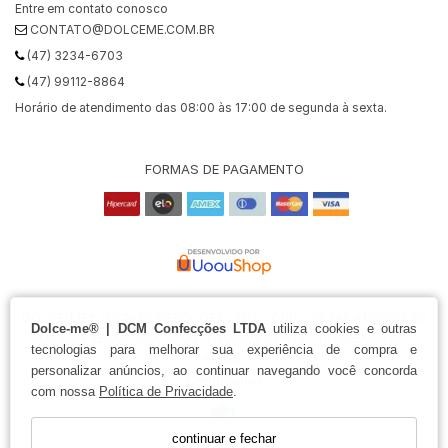
Entre em contato conosco
CONTATO@DOLCEME.COM.BR
(47) 3234-6703
(47) 99112-8864
Horário de atendimento das 08:00 às 17:00 de segunda à sexta.
FORMAS DE PAGAMENTO
DOLCE-ME® | DCM CONFECÇÕES LTDA - CNPJ: 30.748.411/0001-20
Dolce-me® | DCM Confecções LTDA
utiliza cookies e outras
RUA SÃO SEBASTIÃO, Nº 96 ITOUPAVA NORTE - BLUMENAU SC -
tecnologias para melhorar sua experiência de compra e
BRASIL
personalizar anúncios, ao continuar navegando você concorda
Certificados
com nossa
Política de Privacidade
.
continuar e fechar