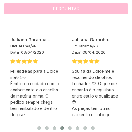
PERGUNTAR
Julliana Garanha...
Julliana Garanha...
Umuarama
/
PR
Umuarama
/
PR
Data:
08/04/2026
Data:
08/04/2026
Mil estrelas para a Dolce
Sou fã da Dolce me e
me✨✨✨
recomendo de olhos
É nítido o cuidado com o
fechados 🩷. O que me
acabamento e a escolha
encanta é o equilíbrio
da matéria-prima. O
entre estilo e qualidade
pedido sempre chega
😍
bem embalado e dentro
As peças tem ótimo
do praz...
caimento e sinto qu...