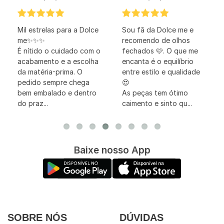
Mil estrelas para a Dolce
Sou fã da Dolce me e
me✨✨✨
recomendo de olhos
É nítido o cuidado com o
fechados 🩷. O que me
acabamento e a escolha
encanta é o equilíbrio
da matéria-prima. O
entre estilo e qualidade
pedido sempre chega
😍
bem embalado e dentro
As peças tem ótimo
do praz...
caimento e sinto qu...
Baixe nosso App
SOBRE NÓS
DÚVIDAS