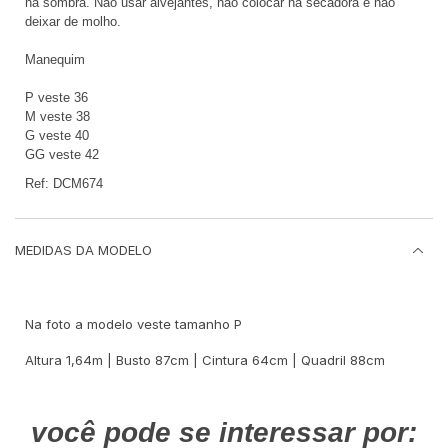
na sombra. Não usar alvejantes, não colocar na secadora e não
deixar de molho.
Manequim
P veste 36
M veste 38
G veste 40
GG veste 42
Ref: DCM674
MEDIDAS DA MODELO
Na foto a modelo veste tamanho P
Altura 1,64m | Busto 87cm | Cintura 64cm | Quadril 88cm
você pode se interessar por: