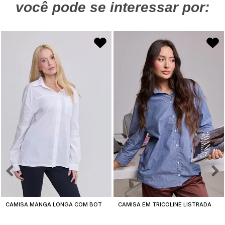
você pode se interessar por:
C
AMISA MANGA LONGA COM BOTÕES EM TRICOLINE LISA BRUNA BRANCA
C
AMISA EM TRICOLINE LISTRADA COM BOTÕES E BOLSO BRUNA AZUL