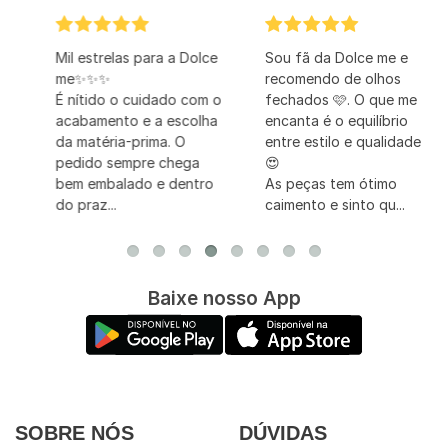
Mil estrelas para a Dolce
Sou fã da Dolce me e
me✨✨✨
recomendo de olhos
É nítido o cuidado com o
fechados 🩷. O que me
acabamento e a escolha
encanta é o equilíbrio
da matéria-prima. O
entre estilo e qualidade
pedido sempre chega
😍
bem embalado e dentro
As peças tem ótimo
do praz...
caimento e sinto qu...
Baixe nosso App
SOBRE NÓS
DÚVIDAS