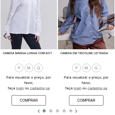
C
AMISA MANGA LONGA COM BOTÕES EM TRICOLINE LISA BRUNA BRANCA
C
AMISA EM TRICOLINE LISTRADA COM BOTÕES E BOLSO BRUNA AZUL
P
M
G
P
M
G
Para visualizar o preço, por
Para visualizar o preço, por
favor,
favor,
faça
login
ou
cadastre-se
faça
login
ou
cadastre-se
COMPRAR
COMPRAR