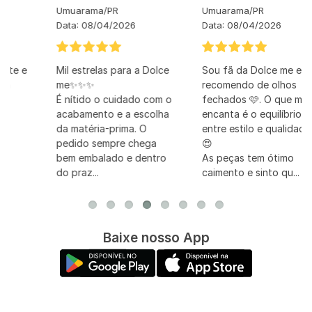
Umuarama
/
PR
Umuarama
/
PR
Data:
08/04/2026
Data:
08/04/2026
Mil estrelas para a Dolce
Sou fã da Dolce me e
me✨✨✨
recomendo de olhos
É nítido o cuidado com o
fechados 🩷. O que me
acabamento e a escolha
encanta é o equilíbrio
da matéria-prima. O
entre estilo e qualidade
pedido sempre chega
😍
bem embalado e dentro
As peças tem ótimo
do praz...
caimento e sinto qu...
Baixe nosso App