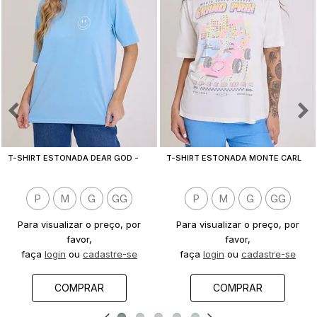
T
-SHIRT ESTONADA DEAR GOD - EST. FRENTE E COSTAS
T
-SHIRT ESTONADA MONTE CARLO F1 OFF WHITE
P
M
G
GG
P
M
G
GG
Para visualizar o preço, por
Para visualizar o preço, por
favor,
favor,
faça
login
ou
cadastre-se
faça
login
ou
cadastre-se
COMPRAR
COMPRAR