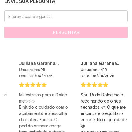
ENVIE SUA PERGUNTA
PERGUNTAR
Julliana Garanha...
Julliana Garanha...
Umuarama
/
PR
Umuarama
/
PR
Data:
08/04/2026
Data:
08/04/2026
Mil estrelas para a Dolce
Sou fã da Dolce me e
me✨✨✨
recomendo de olhos
É nítido o cuidado com o
fechados 🩷. O que me
acabamento e a escolha
encanta é o equilíbrio
da matéria-prima. O
entre estilo e qualidade
pedido sempre chega
😍
bem embalado e dentro
As peças tem ótimo