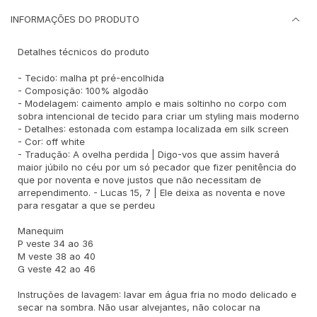
INFORMAÇÕES DO PRODUTO
Detalhes técnicos do produto
- Tecido: malha pt pré-encolhida
- Composição: 100% algodão
- Modelagem: caimento amplo e mais soltinho no corpo com
sobra intencional de tecido para criar um styling mais moderno
- Detalhes: estonada com estampa localizada em silk screen
- Cor: off white
- Tradução: A ovelha perdida | Digo-vos que assim haverá
maior júbilo no céu por um só pecador que fizer penitência do
que por noventa e nove justos que não necessitam de
arrependimento. - Lucas 15, 7 | Ele deixa as noventa e nove
para resgatar a que se perdeu
Manequim
P veste 34 ao 36
M veste 38 ao 40
G veste 42 ao 46
Instruções de lavagem: lavar em água fria no modo delicado e
secar na sombra. Não usar alvejantes, não colocar na