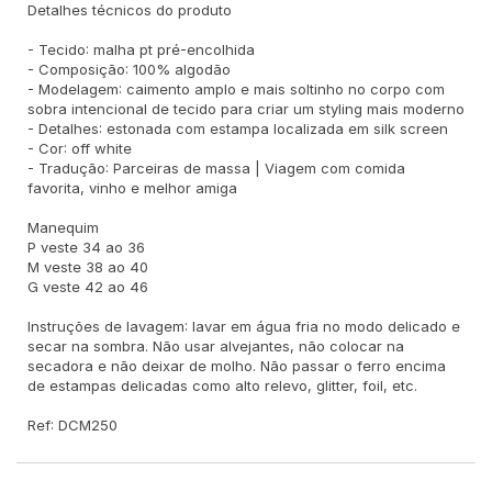
Detalhes técnicos do produto
- Tecido: malha pt pré-encolhida
- Composição: 100% algodão
- Modelagem: caimento amplo e mais soltinho no corpo com
sobra intencional de tecido para criar um styling mais moderno
- Detalhes: estonada com estampa localizada em silk screen
- Cor: off white
- Tradução: Parceiras de massa | Viagem com comida
favorita, vinho e melhor amiga
Manequim
P veste 34 ao 36
M veste 38 ao 40
G veste 42 ao 46
Instruções de lavagem: lavar em água fria no modo delicado e
secar na sombra. Não usar alvejantes, não colocar na
secadora e não deixar de molho. Não passar o ferro encima
de estampas delicadas como alto relevo, glitter, foil, etc.
Ref: DCM250