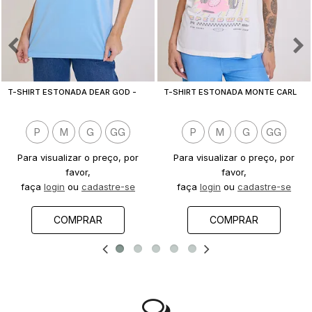
T
-SHIRT ESTONADA DEAR GOD - EST. FRENTE E COSTAS
T
-SHIRT ESTONADA MONTE CARLO F1 OFF WHITE
P
M
G
GG
P
M
G
GG
Para visualizar o preço, por
Para visualizar o preço, por
favor,
favor,
faça
login
ou
cadastre-se
faça
login
ou
cadastre-se
COMPRAR
COMPRAR