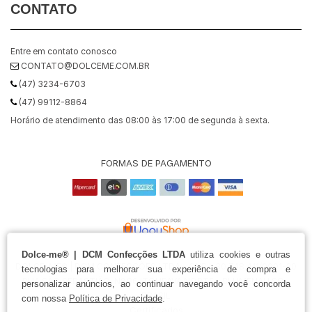
CONTATO
Entre em contato conosco
CONTATO@DOLCEME.COM.BR
(47) 3234-6703
(47) 99112-8864
Horário de atendimento das 08:00 às 17:00 de segunda à sexta.
FORMAS DE PAGAMENTO
Dolce-me® | DCM Confecções LTDA
utiliza cookies e outras
DOLCE-ME® | DCM CONFECÇÕES LTDA - CNPJ: 30.748.411/0001-20
tecnologias para melhorar sua experiência de compra e
RUA SÃO SEBASTIÃO, Nº 96 ITOUPAVA NORTE - BLUMENAU SC -
personalizar anúncios, ao continuar navegando você concorda
BRASIL
com nossa
Política de Privacidade
.
Certificados