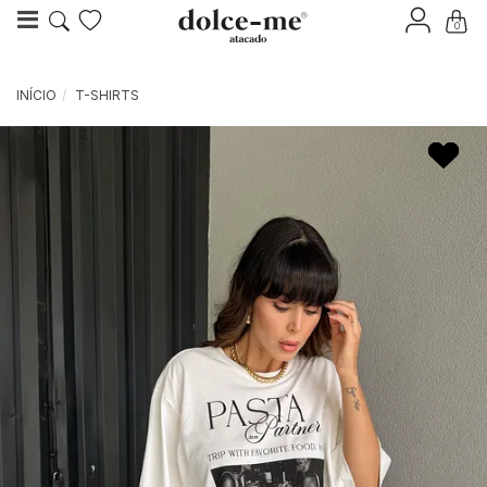
0
INÍCIO
T-SHIRTS