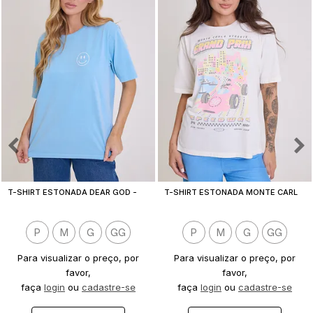
T
-SHIRT ESTONADA DEAR GOD - EST. FRENTE E COSTAS
T
-SHIRT ESTONADA MONTE CARLO F1 OFF WHITE
P
M
G
GG
P
M
G
GG
Para visualizar o preço, por
Para visualizar o preço, por
favor,
favor,
faça
login
ou
cadastre-se
faça
login
ou
cadastre-se