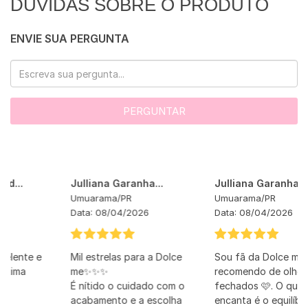
DÚVIDAS SOBRE O PRODUTO
ENVIE SUA PERGUNTA
PERGUNTAR
Julliana Garanha...
Julliana Garanha...
Umuarama
/
PR
Umuarama
/
PR
Data:
08/04/2026
Data:
08/04/2026
Mil estrelas para a Dolce
Sou fã da Dolce me e
me✨✨✨
recomendo de olhos
É nítido o cuidado com o
fechados 🩷. O que me
acabamento e a escolha
encanta é o equilíbrio