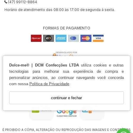
(47) 99112-8864
Horário de atendimento das 08:00 às 17:00 de segunda à sexta.
FORMAS DE PAGAMENTO
Dolce-me® | DCM Confecções LTDA
utiliza cookies e outras
tecnologias para melhorar sua experiência de compra e
DOLCE-ME® | DCM CONFECÇÕES LTDA - CNPJ: 30.748.411/0001-20
personalizar anúncios, ao continuar navegando você concorda
RUA SÃO SEBASTIÃO, Nº 96 ITOUPAVA NORTE - BLUMENAU SC -
com nossa
Política de Privacidade
.
BRASIL
Certificados
continuar e fechar
É PROIBIDO A CÓPIA, ALTERAÇÃO OU REPRODUÇÃO DAS IMAGENS E CONTEÚDOS