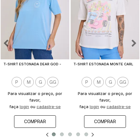
T
-SHIRT ESTONADA DEAR GOD - EST. FRENTE E COSTAS
T
-SHIRT ESTONADA MONTE CARLO F1 OFF WHITE
P
M
G
GG
P
M
G
GG
Para visualizar o preço, por
Para visualizar o preço, por
favor,
favor,
faça
login
ou
cadastre-se
faça
login
ou
cadastre-se
COMPRAR
COMPRAR