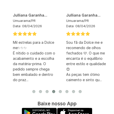
Julliana Garanha...
Julliana Garanha...
Umuarama
/
PR
Umuarama
/
PR
Data:
08/04/2026
Data:
08/04/2026
Mil estrelas para a Dolce
Sou fã da Dolce me e
me✨✨✨
recomendo de olhos
É nítido o cuidado com o
fechados 🩷. O que me
acabamento e a escolha
encanta é o equilíbrio
da matéria-prima. O
entre estilo e qualidade
pedido sempre chega
😍
bem embalado e dentro
As peças tem ótimo
do praz...
caimento e sinto qu...
Baixe nosso App