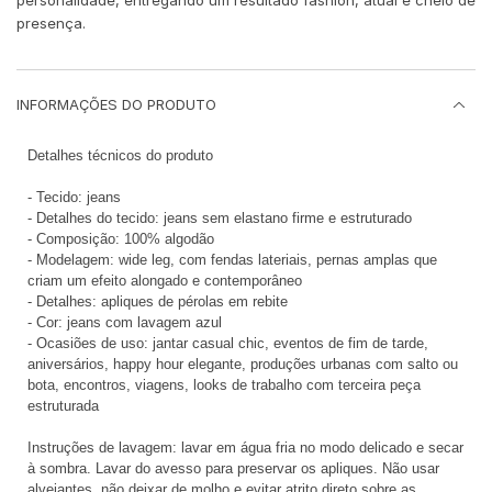
personalidade, entregando um resultado fashion, atual e cheio de
presença.
INFORMAÇÕES DO PRODUTO
Detalhes técnicos do produto
- Tecido: jeans
- Detalhes do tecido: jeans sem elastano firme e estruturado
- Composição: 100% algodão
- Modelagem: wide leg, com fendas lateriais, pernas amplas que
criam um efeito alongado e contemporâneo
- Detalhes: apliques de pérolas em rebite
- Cor: jeans com lavagem azul
- Ocasiões de uso: jantar casual chic, eventos de fim de tarde,
aniversários, happy hour elegante, produções urbanas com salto ou
bota, encontros, viagens, looks de trabalho com terceira peça
estruturada
Instruções de lavagem: lavar em água fria no modo delicado e secar
à sombra. Lavar do avesso para preservar os apliques. Não usar
alvejantes, não deixar de molho e evitar atrito direto sobre as