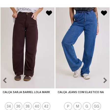
C
ALÇA SARJA BARREL LOLA MARROM
C
ALÇA JEANS COM ELASTICO NA CINTURA E BOLSOS PRI AZUL ESCURO
34
36
38
40
42
P
M
G
GG