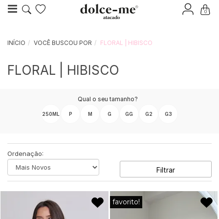
0
INÍCIO
VOCÊ BUSCOU POR
FLORAL | HIBISCO
FLORAL | HIBISCO
Qual o seu tamanho?
250ML
P
M
G
GG
G2
G3
Ordenação:
Filtrar
favorito!