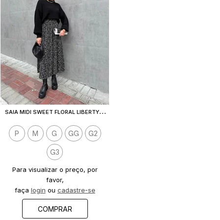
S
AIA MIDI SWEET FLORAL LIBERTY PRETO
P
M
G
GG
G2
G3
Para visualizar o preço, por
favor,
faça
login
ou
cadastre-se
COMPRAR