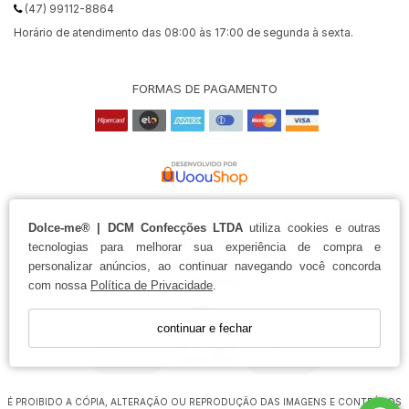
(47) 99112-8864
Horário de atendimento das 08:00 às 17:00 de segunda à sexta.
FORMAS DE PAGAMENTO
DOLCE-ME® | DCM CONFECÇÕES LTDA - CNPJ: 30.748.411/0001-20
Dolce-me® | DCM Confecções LTDA
utiliza cookies e outras
RUA SÃO SEBASTIÃO, Nº 96 ITOUPAVA NORTE - BLUMENAU SC -
tecnologias para melhorar sua experiência de compra e
BRASIL
personalizar anúncios, ao continuar navegando você concorda
Certificados
com nossa
Política de Privacidade
.
continuar e fechar
É PROIBIDO A CÓPIA, ALTERAÇÃO OU REPRODUÇÃO DAS IMAGENS E CONTEÚDOS