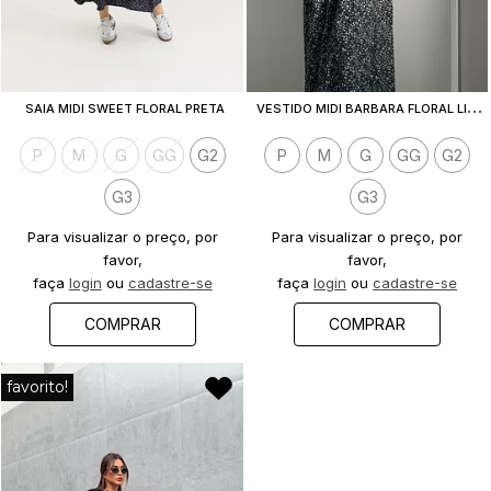
V
ESTIDO MIDI BARBARA FLORAL LIBERTY PRETO
SAIA MIDI SWEET FLORAL PRETA
P
M
G
GG
G2
P
M
G
GG
G2
G3
G3
Para visualizar o preço, por
Para visualizar o preço, por
favor,
favor,
faça
login
ou
cadastre-se
faça
login
ou
cadastre-se
COMPRAR
COMPRAR
favorito!