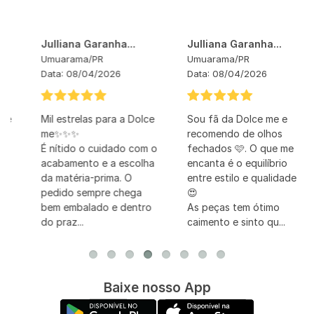
Julliana Garanha...
Julliana Garanha...
Umuarama
/
PR
Umuarama
/
PR
Data:
08/04/2026
Data:
08/04/2026
Mil estrelas para a Dolce
Sou fã da Dolce me e
me✨✨✨
recomendo de olhos
É nítido o cuidado com o
fechados 🩷. O que me
acabamento e a escolha
encanta é o equilíbrio
da matéria-prima. O
entre estilo e qualidade
pedido sempre chega
😍
bem embalado e dentro
As peças tem ótimo
do praz...
caimento e sinto qu...
Baixe nosso App