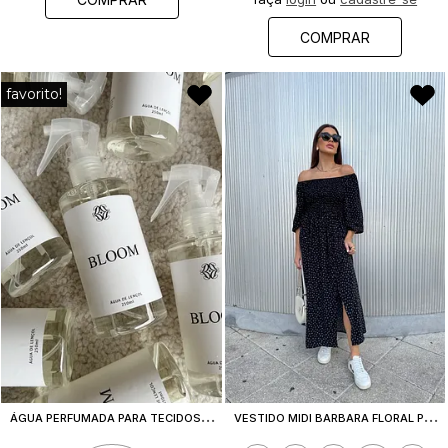
COMPRAR
favorito!
Á
GUA PERFUMADA PARA TECIDOS BLOOM 250ML
V
ESTIDO MIDI BARBARA FLORAL PRETO