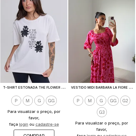
T
-SHIRT ESTONADA THE FLOWER GROWS (COM STRASS) OFF WHITE
V
ESTIDO MIDI BARBARA LA FIORE ROSA
P
M
G
GG
P
M
G
GG
G2
Para visualizar o preço, por
G3
favor,
Para visualizar o preço, por
faça
login
ou
cadastre-se
favor,
COMPRAR
faça
login
ou
cadastre-se